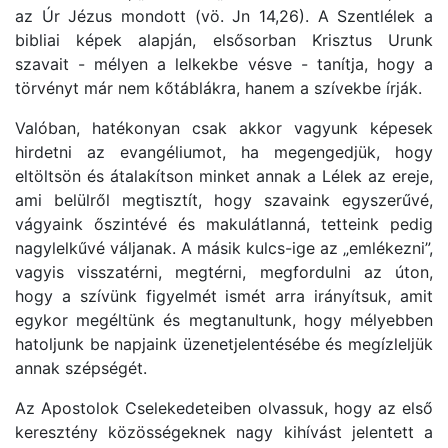
az Úr Jézus mondott (vö. Jn 14,26). A Szentlélek a
bibliai képek alapján, elsősorban Krisztus Urunk
szavait - mélyen a lelkekbe vésve - tanítja, hogy a
törvényt már nem kőtáblákra, hanem a szívekbe írják.
Valóban, hatékonyan csak akkor vagyunk képesek
hirdetni az evangéliumot, ha megengedjük, hogy
eltöltsön és átalakítson minket annak a Lélek az ereje,
ami belülről megtisztít, hogy szavaink egyszerűvé,
vágyaink őszintévé és makulátlanná, tetteink pedig
nagylelkűvé váljanak. A másik kulcs-ige az
„emlékezni”,
vagyis visszatérni, megtérni, megfordulni az úton,
hogy a szívünk figyelmét ismét arra irányítsuk, amit
egykor megéltünk és megtanultunk, hogy mélyebben
hatoljunk be napjaink üzenetjelentésébe és megízleljük
annak szépségét.
Az Apostolok Cselekedeteiben olvassuk, hogy az első
keresztény közösségeknek nagy kihívást jelentett a