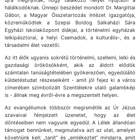
hálálkodóknak. Ünnepi beszédet mondott Dr. Margittai
Gábor, a Magyar Összetartozás Intézet igazgatója,
közreműködtek a Szepsi Boldog Salkaházi Sára
Egyházi Iskolaközpont diákjai, a történelmi egyházak
lelkipásztorai, a helyi Csemadok, a kulturális-, és a
társadalmi élet vezetői.
Az itt élők ugyanis sokrétű történelmi, szellemi, lelki és
gazdasági örökösökként, akik az áldott elődök
számtalan tanúságtételében gyökerezően, egyedülálló
küldetéstudat részeseiként - amit jól fejez ki a város
címerében szimbolizált Szentlélekre utaló galambkép
is - állnak meg évről-évre a megszentelt helyen.
Az evangéliumok többször megismétlik az Úr Jézus
szavaival fémjelzett üzenetet, hogy az élet
döntéseiben nem vagyunk egyedül. A Lélek állandóan
támogat bennünket, megmutatva azt az utat, amelyet
követnünk kell;
„tanít”
és
„emlékeztet”
mindarra, amit