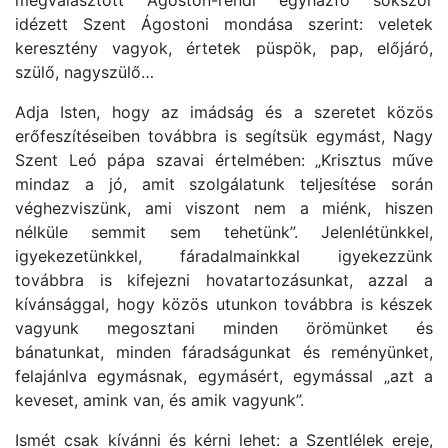
idézett Szent Ágostoni mondása szerint:
veletek
keresztény vagyok, értetek püspök,
pap, előjáró,
szülő, nagyszülő…
Adja Isten, hogy az imádság és a szeretet közös
erőfeszítéseiben továbbra is segítsük egymást, Nagy
Szent Leó pápa szavai értelmében:
„Krisztus műve
mindaz a jó, amit szolgálatunk teljesítése során
véghezviszünk, ami viszont nem a miénk, hiszen
nélküle semmit sem tehetünk”.
Jelenlétünkkel,
igyekezetünkkel, fáradalmainkkal igyekezzünk
továbbra is kifejezni hovatartozásunkat, azzal a
kívánsággal, hogy közös utunkon továbbra is készek
vagyunk megosztani minden örömünket és
bánatunkat, minden fáradságunkat és reményünket,
felajánlva egymásnak, egymásért, egymással
„azt a
keveset, amink van, és amik vagyunk”.
Ismét csak kívánni és kérni lehet: a Szentlélek ereje,