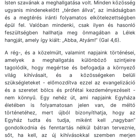
Isten szavának a meghallgatása volt. Minden közösség
ugyanis mindenekelőtt
„térden állva”,
az imádságban
és a megtérés iránti folyamatos elkötelezettségben
épül fel. Valóban mindenki, csak ilyen és hasonló
feszültségben hallhatja meg önmagában a Lélek
hangját, amely így kiált:
„Abba, Atyám!”
(Gal 4,6).
A rég-, és a közelmúlt, valamint napjaink történései,
amelyek a meghallgatás különböző szintjeire
tagolódik, hogy megértse és befogadja a környező
világ kihívásait, és a közösségeken belüli
szükségleteket - előmozdítva ezzel az evangelizáció
és a szeretet bölcs és prófétai kezdeményezéseit -
nem könnyű. Egy nehéz út, ami napjaink Egyháza
életében is folyamatosan jelen van, de méltó
történetéhez, mert újból bizonyíthatja, hogy az
Egyház tudta és tudja, miként kell „nagyban”
gondolkodnia és fenntartás nélkül bátran terveznie,
sőt, ha kell, az új kihívásokkal szemben merjen