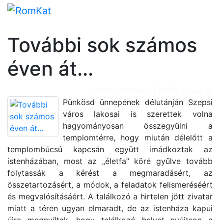
Szepsi Római Katolikus Esperesség
További sok számos
éven át...
Gábor Bertalan | 2025. június 8.
Pünkösd ünnepének délutánján Szepsi
város lakosai is szerettek volna
hagyományosan összegyűlni a
templomtérre, hogy miután délelőtt a
templombúcsú kapcsán együtt imádkoztak az
istenházában, most az
„életfa”
köré gyűlve tovább
folytassák a kérést a megmaradásért, az
összetartozásért, a módok, a feladatok felismeréséért
és megvalósításáért. A találkozó a hirtelen jött zivatar
miatt a téren ugyan elmaradt, de az istenháza kapui
újra megnyíltak, hogy találkozó helyet nyújtson a