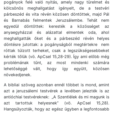
pogányok felé való nyitás, amely nagy türelmet és
kölcsönös meghallgatást igényelt, de a testvéri
párbeszéd és vita révén közösen döntöttek, majd Pál
és Barnabás felmentek Jeruzsálembe. Tehát nem
egyedül döntöttek: keresték a közösséget az
anyaegyházzal és alázattal elmentek oda, ahol
meghallgatták őket és a párbeszéd révén helyes
döntésre jutottak:
a pogányságból megtértekre nem
róttak túlzott terheket, csak a legszükségesebbeket
kérték tőlük
(vö. ApCsel 15,28-29). Így ami előbb még
problémának tűnt, az most mindenki számára
lehetőséggé vált, hogy így együtt, közösen
növekedjenek.
A bibliai szöveg azonban ennél többet is mond, amint
azt a jeruzsálemi testvérek a levélben jelezték is az
antióchiai testvéreknek:
„A Szentlélek és mi magunk is
azt tartottuk helyesnek”
(vö. ApCsel 15,28).
Hangsúlyozták, hogy az egész ügyben a legfontosabb