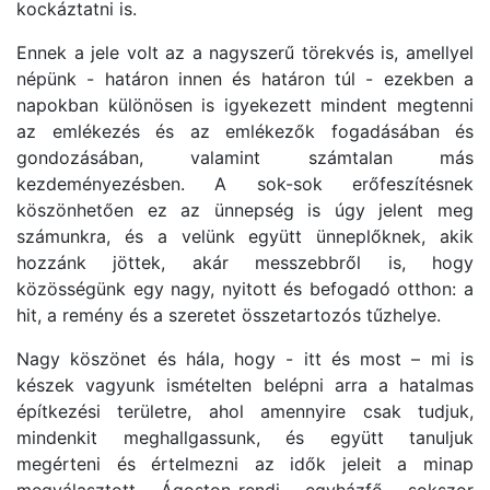
kockáztatni is.
Ennek a jele volt az a nagyszerű törekvés is, amellyel
népünk - határon innen és határon túl - ezekben a
napokban különösen is igyekezett mindent megtenni
az emlékezés és az emlékezők fogadásában és
gondozásában, valamint számtalan más
kezdeményezésben. A sok-sok erőfeszítésnek
köszönhetően ez az ünnepség is úgy jelent meg
számunkra, és a velünk együtt ünneplőknek, akik
hozzánk jöttek, akár messzebbről is, hogy
közösségünk egy nagy, nyitott és befogadó otthon: a
hit, a remény és a szeretet összetartozós tűzhelye.
Nagy köszönet és hála, hogy - itt és most – mi is
készek vagyunk ismételten belépni arra a hatalmas
építkezési területre, ahol amennyire csak tudjuk,
mindenkit meghallgassunk, és együtt tanuljuk
megérteni és értelmezni az idők jeleit a minap
megválasztott Ágoston-rendi egyházfő sokszor